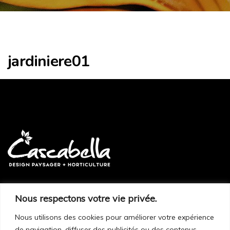
jardiniere01
Nous respectons votre vie privée.
Sur rendez-vous seulement :
248, route 299
Nous utilisons des cookies pour améliorer votre expérience
de navigation, diffuser des publicités ou des contenus