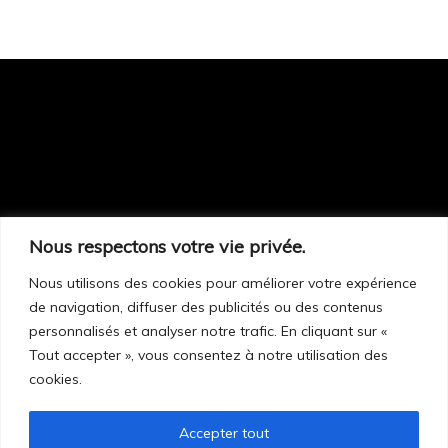
Nous respectons votre vie privée.
Sur rendez-vous seulement :
248, route 299
Nous utilisons des cookies pour améliorer votre expérience
de navigation, diffuser des publicités ou des contenus
Cascapédia–Saint-Jules (Qc) G0C 1T0
personnalisés et analyser notre trafic. En cliquant sur «
Tout accepter », vous consentez à notre utilisation des
cookies.
418 392-5188
Facebook
Accepter tout
info@cascabella.ca