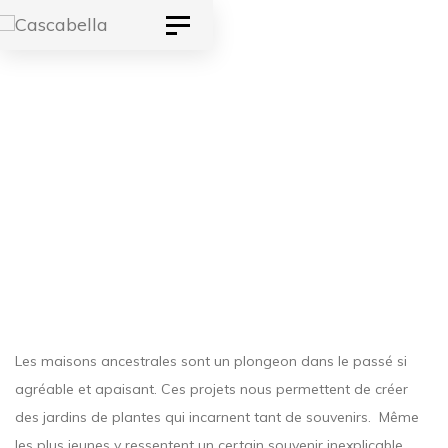
Skip
Skip
Toggle
to
navigation
links
primary
navigation
Campagnard
Skip
to
content
Les maisons ancestrales sont un plongeon dans le passé si
agréable et apaisant. Ces projets nous permettent de créer
des jardins de plantes qui incarnent tant de souvenirs. Même
les plus jeunes y ressentent un certain souvenir inexplicable.