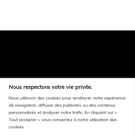
Nous respectons votre vie privée.
Sur rendez-vous seulement :
248, route 299
Nous utilisons des cookies pour améliorer votre expérience
de navigation, diffuser des publicités ou des contenus
Cascapédia–Saint-Jules (Qc) G0C 1T0
personnalisés et analyser notre trafic. En cliquant sur «
Tout accepter », vous consentez à notre utilisation des
cookies.
418 392-5188
Facebook