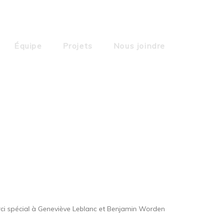
Équipe
Projets
Nous joindre
merci spécial à Geneviève Leblanc et Benjamin Worden