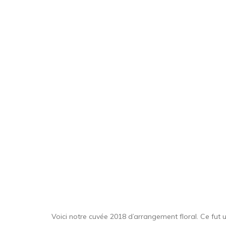
Skip
Skip
to
links
primary
navigation
Skip
to
content
Voici notre cuvée 2018 d’arrangement floral. Ce fut 