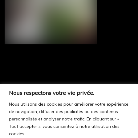
Nous respectons votre vie privée.
Sur rendez-vous seulement :
248, route 299
Nous utilisons des cookies pour améliorer votre expérience
de navigation, diffuser des publicités ou des contenus
Cascapédia–Saint-Jules (Qc) G0C 1T0
personnalisés et analyser notre trafic. En cliquant sur «
Tout accepter », vous consentez à notre utilisation des
cookies.